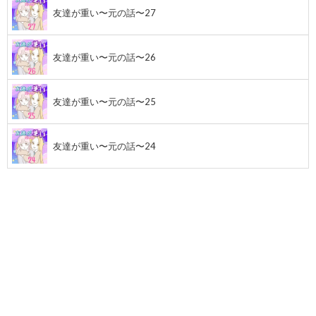
友達が重い〜元の話〜27
友達が重い〜元の話〜26
友達が重い〜元の話〜25
友達が重い〜元の話〜24