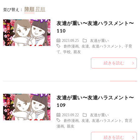
並び替え：
友達が重い〜友達ハラスメント〜
110
2023.09.25
友達が重い
創作漫画
,
友達
,
友達ハラスメント
,
子育
て
,
学校
,
親友
続きを読む
友達が重い〜友達ハラスメント〜
109
2023.09.22
友達が重い
創作漫画
,
友達
,
友達ハラスメント
,
育児
漫画
,
親友
続きを読む