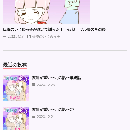
伝説のいじめっ子が泣いて謝った！ 65話 ワル美のその後
2022.04.13
伝説のいじめっ子
最近の投稿
友達が重い〜元の話〜最終話
2023.12.23
友達が重い〜元の話〜27
2023.12.21