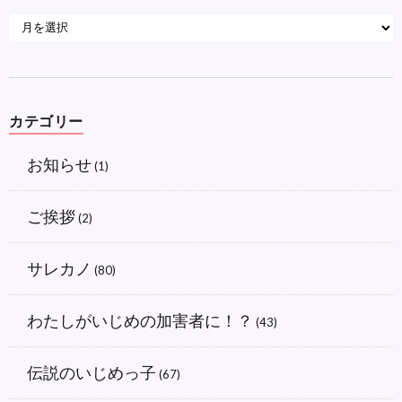
カテゴリー
お知らせ
(1)
ご挨拶
(2)
サレカノ
(80)
わたしがいじめの加害者に！？
(43)
伝説のいじめっ子
(67)