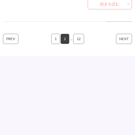
続きを読む
PREV
1
2
…
12
NEXT