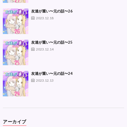
友達が重い〜元の話〜26
2023.12.18
友達が重い〜元の話〜25
2023.12.14
友達が重い〜元の話〜24
2023.12.13
アーカイブ