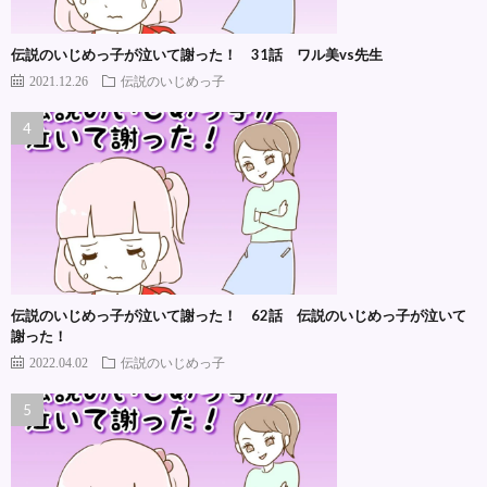
伝説のいじめっ子が泣いて謝った！ 31話 ワル美vs先生
2021.12.26
伝説のいじめっ子
伝説のいじめっ子が泣いて謝った！ 62話 伝説のいじめっ子が泣いて
謝った！
2022.04.02
伝説のいじめっ子