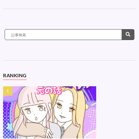
RANKING