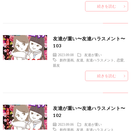
続きを読む
友達が重い〜友達ハラスメント〜
103
2023.09.08
友達が重い
創作漫画
,
友達
,
友達ハラスメント
,
恋愛
,
親友
続きを読む
友達が重い〜友達ハラスメント〜
102
2023.09.06
友達が重い
創作漫画
,
友達
,
友達ハラスメント