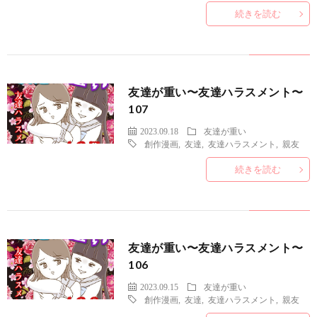
続きを読む
友達が重い〜友達ハラスメント〜
107
2023.09.18
友達が重い
創作漫画
,
友達
,
友達ハラスメント
,
親友
続きを読む
友達が重い〜友達ハラスメント〜
106
2023.09.15
友達が重い
創作漫画
,
友達
,
友達ハラスメント
,
親友