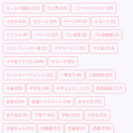
エッセイ漫画
(132)
クズ男
(33)
スクールカースト
(19)
スポ少
(14)
セクハラ
(29)
デートDV
(3)
トモハラ
(2)
トラブル
(9)
パワハラ
(32)
プレ保育
(3)
プレ幼稚園
(4)
ベストドレッサー賞
(1)
ママカースト
(35)
ママ友
(114)
ママ友トラブル
(109)
モラハラ
(81)
モンスターペアレント
(12)
一軍女子
(4)
三角関係
(83)
不倫
(80)
中学生
(14)
今年もよろしく
(1)
創作漫画
(117)
友達
(254)
友達ハラスメント
(76)
女子大生
(19)
女子高生
(9)
子育て
(62)
学校
(125)
小学生
(31)
平成ギャル
(11)
幼稚園
(13)
性被害
(3)
恋愛
(194)