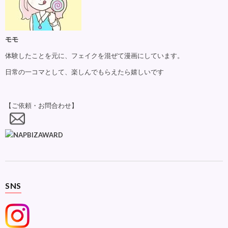
モモ
体験したことを元に、フェイクを混ぜて漫画にしています。
日常の一コマとして、楽しんでもらえたら嬉しいです
【ご依頼・お問合わせ】
SNS