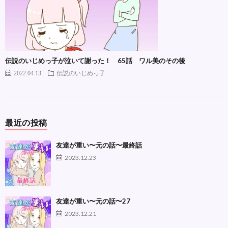
伝説のいじめっ子が泣いて謝った！ 65話 ワル美のその後
2022.04.13
伝説のいじめっ子
最近の投稿
友達が重い〜元の話〜最終話
2023.12.23
友達が重い〜元の話〜27
2023.12.21