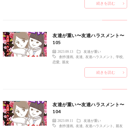
続きを読む
友達が重い〜友達ハラスメント〜
105
2023.09.13
友達が重い
創作漫画
,
友達
,
友達ハラスメント
,
学校
,
恋愛
,
親友
続きを読む
友達が重い〜友達ハラスメント〜
104
2023.09.11
友達が重い
創作漫画
,
友達
,
友達ハラスメント
,
親友