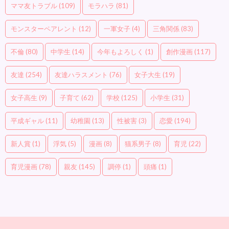
ママ友トラブル
(109)
モラハラ
(81)
モンスターペアレント
(12)
一軍女子
(4)
三角関係
(83)
不倫
(80)
中学生
(14)
今年もよろしく
(1)
創作漫画
(117)
友達
(254)
友達ハラスメント
(76)
女子大生
(19)
女子高生
(9)
子育て
(62)
学校
(125)
小学生
(31)
平成ギャル
(11)
幼稚園
(13)
性被害
(3)
恋愛
(194)
新人賞
(1)
浮気
(5)
漫画
(8)
猫系男子
(8)
育児
(22)
育児漫画
(78)
親友
(145)
調停
(1)
頭痛
(1)