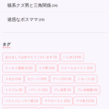
猫系クズ男と三角関係
(34)
迷惑なボスママ
(59)
タグ
あけましておめでとうございます
(2)
いじめ
(116)
エッセイ漫画
(132)
クズ男
(33)
スクールカースト
(19)
スポ少
(14)
セクハラ
(29)
デートDV
(3)
トモハラ
(2)
トラブル
(9)
パワハラ
(32)
プレ保育
(3)
プレ幼稚園
(4)
ベストドレッサー賞
(1)
ママカースト
(35)
ママ友
(114)