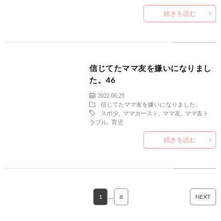
続きを読む
信じてたママ友を嫌いになりまし
た。46
2022.06.29
信じてたママ友を嫌いになりました。
スポ少
,
ママカースト
,
ママ友
,
ママ友ト
ラブル
,
育児
続きを読む
1
…
6
NEXT