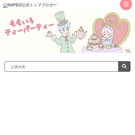
ト
ッ
サ
プ
レ
カ
ノ