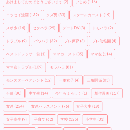
あけましておめでとうございます
(2)
いじめ
(116)
エッセイ漫画
(132)
クズ男
(33)
スクールカースト
(19)
スポ少
(14)
セクハラ
(29)
デートDV
(3)
トモハラ
(2)
トラブル
(9)
パワハラ
(32)
プレ保育
(3)
プレ幼稚園
(4)
ベストドレッサー賞
(1)
ママカースト
(35)
ママ友
(114)
ママ友トラブル
(109)
モラハラ
(81)
モンスターペアレント
(12)
一軍女子
(4)
三角関係
(83)
不倫
(80)
中学生
(14)
今年もよろしく
(1)
創作漫画
(117)
友達
(254)
友達ハラスメント
(76)
女子大生
(19)
女子高生
(9)
子育て
(62)
学校
(125)
小学生
(31)