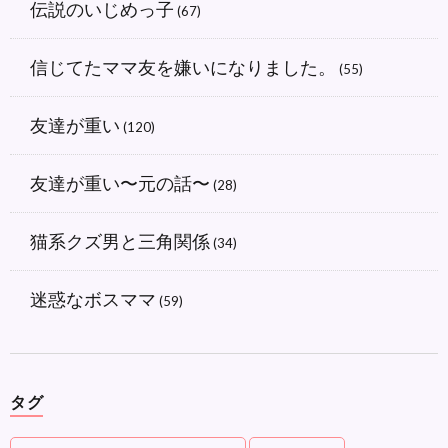
伝説のいじめっ子
(67)
信じてたママ友を嫌いになりました。
(55)
友達が重い
(120)
友達が重い〜元の話〜
(28)
猫系クズ男と三角関係
(34)
迷惑なボスママ
(59)
タグ