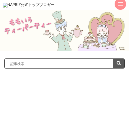
ト
ッ
サ
プ
レ
カ
ノ